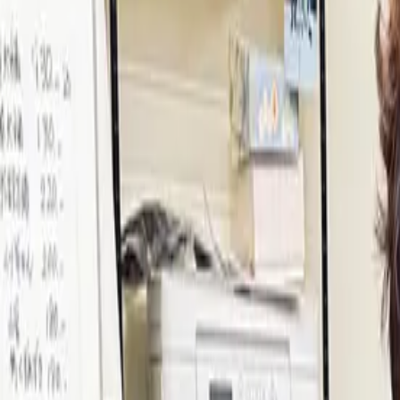
ログイン
会員登録
ホーム
事業者一覧
多間栄開堂
多間栄開堂
フォロー