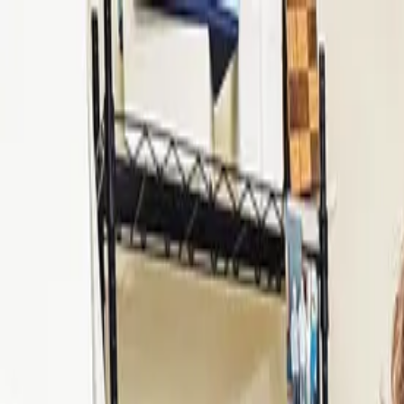
トップ
能登をシル
事業者
ログイン
閲覧履歴
トップ
食をシル
つくる人をシル
観光・宿をシル
まちづくりをシル
暮らしをシル
文化・祭りをシル
記事一覧
事業者